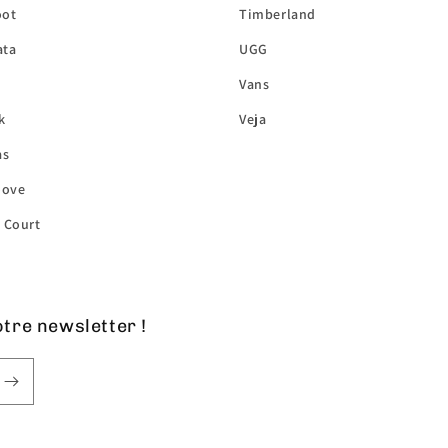
oot
Timberland
ata
UGG
Vans
k
Veja
as
ove
 Court
tre newsletter !