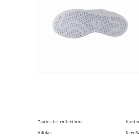
Ouvrir
le
média
4
dans
une
fenêtre
modale
Toutes les collections
Hunte
Adidas
New B