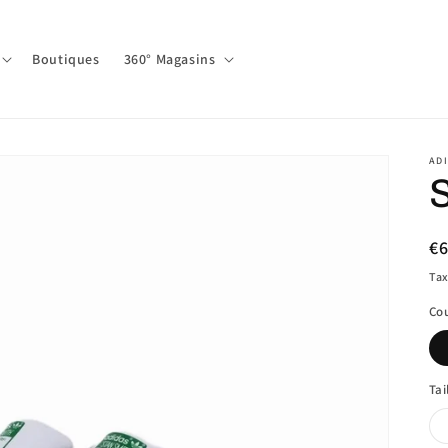
Boutiques
360° Magasins
AD
Pr
€
ha
Tax
Co
Tai