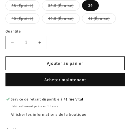
38 (Épuisé)
38.5 (Épuisé)
39
40 (Épuisé)
40.5 (Épuisé)
41 (Épuisé)
Quantité
Réduire
Augmenter
la
la
quantité
quantité
de
de
Ajouter au panier
KNU
KNU
SKOOL
SKOOL
Acheter maintenant
Service de retrait disponible à
41 rue Vital
Habituellement prête en 1 heure
Afficher les informations de la boutique